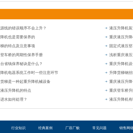
电源线的错误顺序不会上升？
液压升降机装
升降机也是需要保养的
重庆液压升降
货梯的特点及注意事项
固定式液压登
压登车桥的周期性保养手册
浅析重庆液压
平台省钱保养秘诀是什么？
重庆升降机设
升降机电器系统工作时一些注意环节
升降货梯钢丝
降货梯是一种起重升降机械设备
重庆液压升降
式液压升降机的特点
桥进水如何处理？
液压升降机有
行业知识
经典案例
厂容厂貌
常见问题
销售网