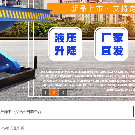
1
2
3
式升降平台,铝合金升降平台
 »移动式登车桥