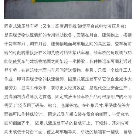
固定式液压登车桥（又名：高度调节板/卸货平台或电动液压月台）
是实现货物快速装卸的专用辅助设备，安装在
月台、建筑物上，搭接
于货车车厢，调节月台、建筑物地面与车厢之间的高度差。登车桥前
端的可翻转搭接扳在
装卸货物时始终紧贴车厢。登车桥的角度调节功
能使使货车与建筑物地面之间架起一座桥梁，各种搬运车可顺利
通过
登车桥，在建筑物地面与车厢间运送货物。并且，只需一个操作工人
作业，即可实现货物的快速装卸。固定
式液压登车桥它使企业减少大
量劳力，提高工作效率，获取更大经济效益．是现代企业安全生产，
提高物料流通
速度之首选。固定式液压登车桥产品可根据用户的不同
需要,广泛应用于码头、站台、仓库等地。在外形尺寸,承
受载荷等方
面都可以作特殊设计。 固定式登车桥安装在货台的侧面，与货台地
面和侧面齐平。 固定式液压登车
桥的桥板可上、下倾斜，其外端可
高出或低于货台平面，使之与车厢等高。桥板的顶端有一翻板，自动